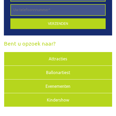
Bent u opzoek naar?
Attracties
Ballonartiest
Evenementen
Kindershow