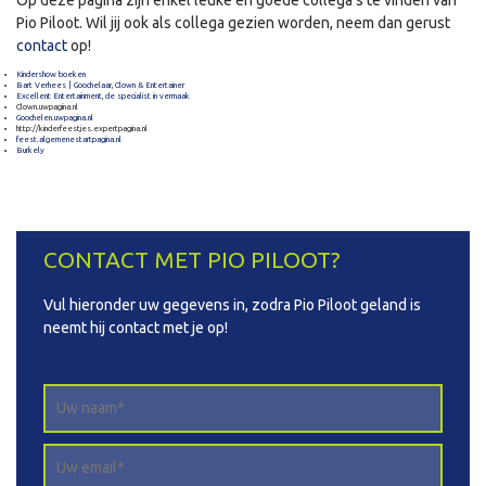
Op deze pagina zijn enkel leuke en goede collega’s te vinden van
Pio Piloot. Wil jij ook als collega gezien worden, neem dan gerust
contact
op!
Kindershow boeken
Bart Verhees | Goochelaar, Clown & Entertainer
Excellent Entertainment, de specialist in vermaak
Clown.uwpagina.nl
Goochelen.uwpagina.nl
http://kinderfeestjes.expertpagina.nl
feest.algemenestartpagina.nl
Burkely
CONTACT MET PIO PILOOT?
Vul hieronder uw gegevens in, zodra Pio Piloot geland is
neemt hij contact met je op!