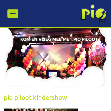
KOM EN VLIEG MEE MET PIO PILOOT !
pio piloot kindershow